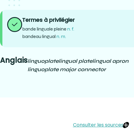
Termes à privilégier
bande linguale pleine
n. f.
bandeau lingual
n. m.
Anglais
linguoplate
lingual plate
lingual apron
linguoplate major connector
Consulter les sources