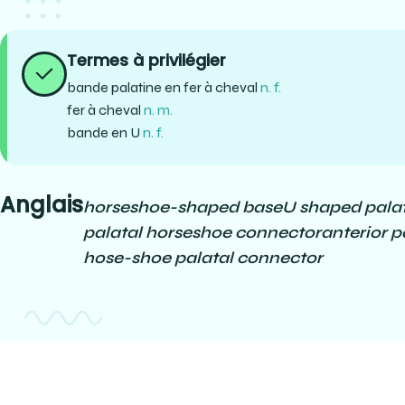
Termes à privilégier
bande palatine en fer à cheval
n. f.
fer à cheval
n. m.
bande en U
n. f.
Anglais
horseshoe-shaped base
U shaped pala
palatal horseshoe connector
anterior p
hose-shoe palatal connector