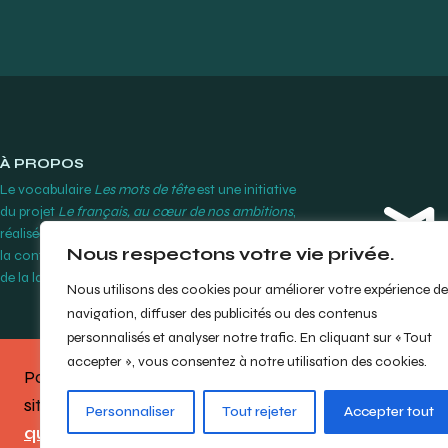
À PROPOS
Le vocabulaire
Les mots de tête
est une initiative
du projet
Le français, au cœur de nos ambitions
,
réalisée par le Cégep Édouard-Montpetit grâce à
Nous respectons votre vie privée.
la contribution financière de l’Office québécois
de la langue française.
En savoir plus
Nous utilisons des cookies pour améliorer votre expérience de
navigation, diffuser des publicités ou des contenus
personnalisés et analyser notre trafic. En cliquant sur « Tout
accepter », vous consentez à notre utilisation des cookies.
Partagez votre opinion sur le
site en répondant à notre
bref
© Cégep Édouard-M
Personnaliser
Tout rejeter
Accepter tout
questionnaire
.