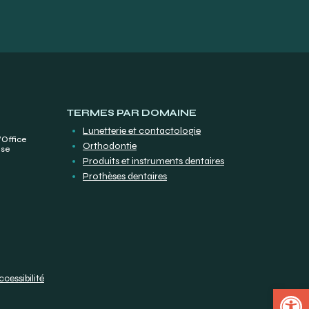
TERMES PAR DOMAINE
Lunetterie et contactologie
’Office
Orthodontie
ise
Produits et instruments dentaires
Prothèses dentaires
ccessibilité
Open 