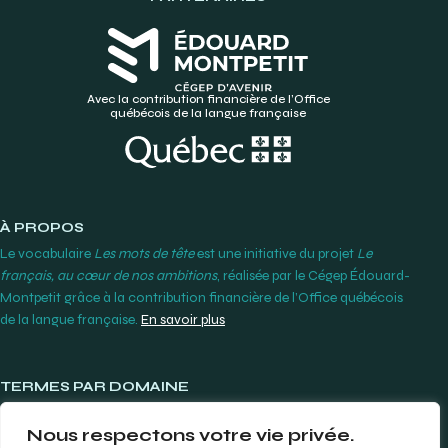
Avec la contribution financière de l’Office
québécois de la langue française
À PROPOS
Le vocabulaire
Les mots de tête
est une initiative du projet
Le
français, au cœur de nos ambitions
, réalisée par le Cégep Édouard-
Montpetit grâce à la contribution financière de l’Office québécois
de la langue française.
En savoir plus
TERMES PAR DOMAINE
Lunetterie et contactologie
Nous respectons votre vie privée.
Orthodontie