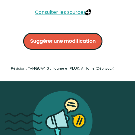
Consulter les sources
BRIEN, Normand, (1996) Conception et tracé des
prothèses partielles amovibles. Prosto, Québec. P.64.
Suggérer une modification
HÉBERT Guimond, (1984) Initiation à la prothèse partielle
amovible en médecine dentaire, constantes et
développement récents. Les presses de l’université
Laval, Québec. P.10.
WULFES, Henning, M. D. T. (2004) Precision Milling and
Révision : TANGUAY, Guillaume et PLUK, Antonie (Déc. 2023)
partial denture construction, Modern design – Efficient
production. Academia -dental International school
BEGO. Bremen, Germany. P.62.
CARR Alan B., DMD, MS, Brown David T., DMD, MS (2011) Mc
Cracken’s removable partialprosthodontics, twelfth
edition. Elseiver, Mosby, Missouri. p.45.
MILLER Ernest L. D.D.S., M.S., F.A.C.D., GRASSO Joseph E. B.S.,
D.D.S., M.S. (1981) Removable partial prosthodontics,
second edition. Baltimore. P.177.