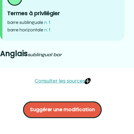
Termes à privilégier
barre sublinguale
n. f.
barre horizontale
n. f.
Anglais
sublingual bar
Consulter les sources
BRIEN, Normand, (1996) Conception et tracé des
prothèses partielles amovibles. Prosto, Québec. P.51.
Suggérer une modification
HÉBERT Guimond, (1984) Initiation à la prothèse partielle
amovible en médecine dentaire, constantes et
développement récents. Les presses de l’université
Laval, Québec. P.17.
CARR Alan B., DMD, MS, Brown David T., DMD, MS (2011) Mc