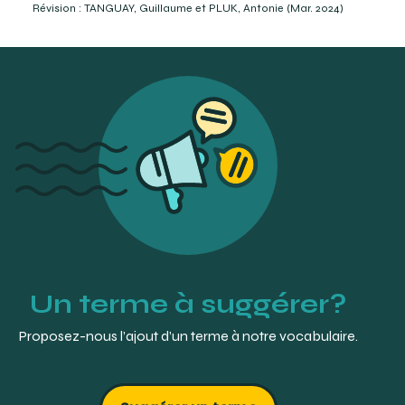
Révision : TANGUAY, Guillaume et PLUK, Antonie (Mar. 2024)
Cracken’s removable partial prosthodontics, twelfth
edition. Elseiver, Mosby, Missouri. p.32.
Un terme à suggérer?
Proposez-nous l’ajout d’un terme à notre vocabulaire.