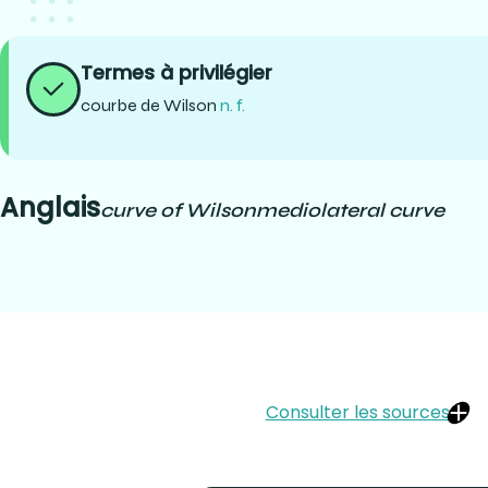
Termes à privilégier
courbe de Wilson
n. f.
Anglais
curve of Wilson
mediolateral curve
Consulter les sources
LEMIEUX, Bertrand, D.D.S. (2001) Dictionnaire des termes de méd