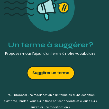
NELSON, Stanley J. (2015). Wheeler’s Dental Anatomy,
Physiology, and Occlusion. 10e éd. Elsevier-Saunders.
Saint Louis. p. 7.
Mosby’s Dental Dictionary. 3e éd. (2014). « ridge; ridge,
triangular ». Elsevier-Mosby
CRÉTÔT, Maurice (2013). L’Arcade dentaire humaine ―
Morphologie. 8e éd. Wolters Kluwer France, Éditions CdP.
P. 7
LEMIEUX, Bertand. (2001). « crête; crête triangulaire ».
Un terme à suggérer?
Dictionnaire des termes de médecine dentaire en
usage au Québec. Beaupré, Québec.
Proposez-nous l’ajout d’un terme à notre vocabulaire.
Suggérer un terme
Pour proposer une modification à un terme ou à une définition
existante,
rendez-vous sur la fiche correspondante et cliquez sur «
suggérer une modification ».