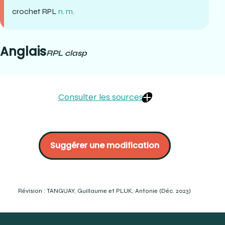
crochet RPL
n. m.
Anglais
RPL clasp
Consulter les sources
BRIEN, Normand, (1996) Conception et tracé des
prothèses partielles amovibles. Prosto, Québec. P.157.
Suggérer une modification
HÉBERT Guimond, (1984) Initiation à la prothèse partielle
amovible en médecine dentaire, constantes et
développement récents. Les presses de l’université
Laval, Québec. P.39.
https://www.researchgate.net/publication/320277128_RPI_and
Révision : TANGUAY, Guillaume et PLUK, Antonie (Déc. 2023)