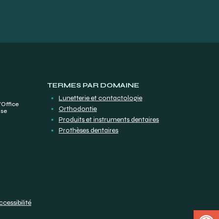
TERMES PAR DOMAINE
Lunetterie et contactologie
’Office
Orthodontie
ise
Produits et instruments dentaires
Prothèses dentaires
ccessibilité
Open 