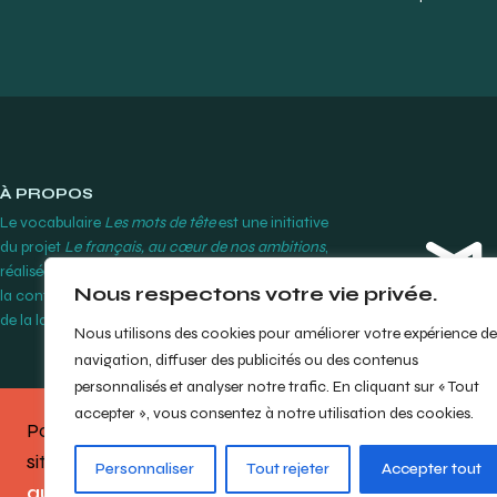
À PROPOS
Le vocabulaire
Les mots de tête
est une initiative
du projet
Le français, au cœur de nos ambitions
,
réalisée par le Cégep Édouard-Montpetit grâce à
Nous respectons votre vie privée.
la contribution financière de l’Office québécois
de la langue française.
En savoir plus
Nous utilisons des cookies pour améliorer votre expérience de
navigation, diffuser des publicités ou des contenus
personnalisés et analyser notre trafic. En cliquant sur « Tout
accepter », vous consentez à notre utilisation des cookies.
Partagez votre opinion sur le
site en répondant à notre
bref
© Cégep Édouard-M
Personnaliser
Tout rejeter
Accepter tout
questionnaire
.