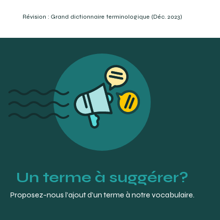
https://vitrinelinguistique.oqlf.gouv.qc.ca/fiche-
gdt/fiche/8996660/dimension-verticale-docclusion
Révision : Grand dictionnaire terminologique (Déc. 2023)
GLOSSARY OF PROSTHODONTIC TERMS COMMITTEE (2017).
Glossary of Prosthodontic Terms, Ninth Edition. Journal of
Prosthetic Dentistry. Page e63. :
https://www.academyofprosthodontics.org/lib_ap_articles_do
NELSON, Stanley J. (2015). Wheeler’s Dental Anatomy,
Physiology, and Occlusion. 10e éd. Elsevier-Saunders.
Saint Louis. p. 294.
Un terme à suggérer?
Proposez-nous l’ajout d’un terme à notre vocabulaire.