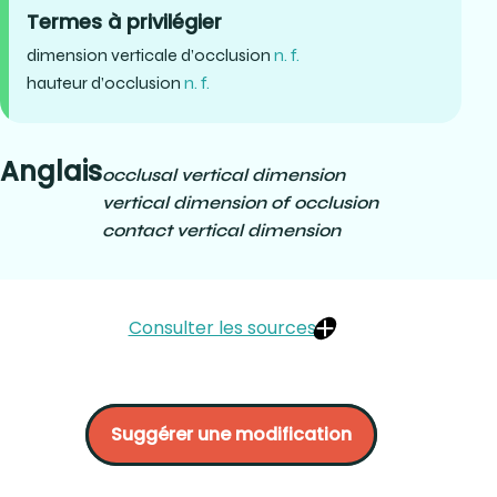
Termes à privilégier
dimension verticale d’occlusion
n. f.
hauteur d’occlusion
n. f.
Anglais
occlusal vertical dimension
vertical dimension of occlusion
contact vertical dimension
Consulter les sources
LEMIEUX, Bertrand. (2001). « occlusion ». Dictionnaire des
termes de médecine dentaire en usage au Québec.
Suggérer une modification
Beaupré, Québec. Page 43.
BATAREC, Evelyne (1972). Grand dictionnaire
terminologique. OQLF. :