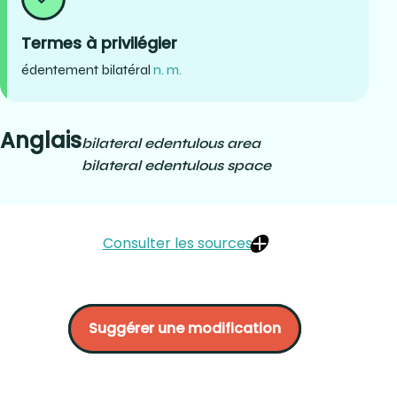
Termes à privilégier
édentement bilatéral
n. m.
Anglais
bilateral edentulous area
bilateral edentulous space
Consulter les sources
BRIEN, Normand, (1996) Conception et tracé des
prothèses partielles amovibles. Prosto, Québec. P.17.
Suggérer une modification
BEGIN, Marcel, (2004) La prothèse partielle amovible,
conception et tracé des châssis. Quintessence
International. Berlin. P.14.
CARR Alan B., DMD, MS, Brown David T., DMD, MS (2011) Mc