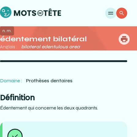
Ouvri
Re
n. m.
édentement bilatéral
me
Anglais :
bilateral edentulous area
Domaine :
Prothèses dentaires
Définition
Édentement qui concerne les deux quadrants.