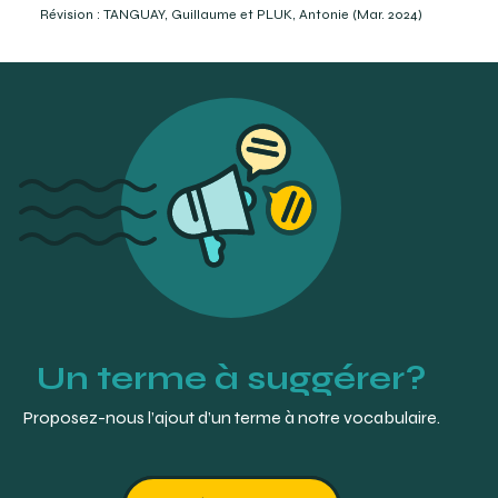
Cracken’s removable partialprosthodontics, twelfth
Révision : TANGUAY, Guillaume et PLUK, Antonie (Mar. 2024)
edition. Elseiver, Mosby, Missouri. P.17, 60.
Un terme à suggérer?
Proposez-nous l’ajout d’un terme à notre vocabulaire.