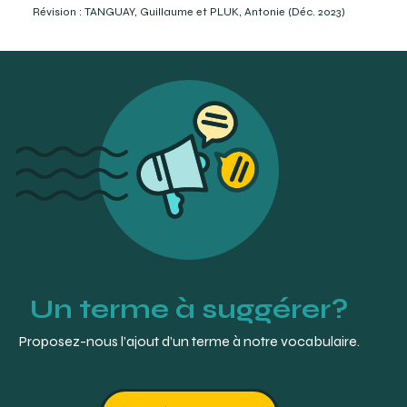
BEGIN, Marcel, (2004) La prothèse partielle amovible,
Révision : TANGUAY, Guillaume et PLUK, Antonie (Déc. 2023)
conception et tracé des châssis. Quintessence
International. Berlin. P.14.
CARR Alan B., DMD, MS, Brown David T., DMD, MS (2011) Mc
Cracken’s removable partialprosthodontics, twelfth
edition. Elseiver, Mosby, Missouri. p.17.
https://www.hudsonvalleydentalimplants.com/files/2013/04/Dent
Today-Article.pdf
Un terme à suggérer?
Proposez-nous l’ajout d’un terme à notre vocabulaire.