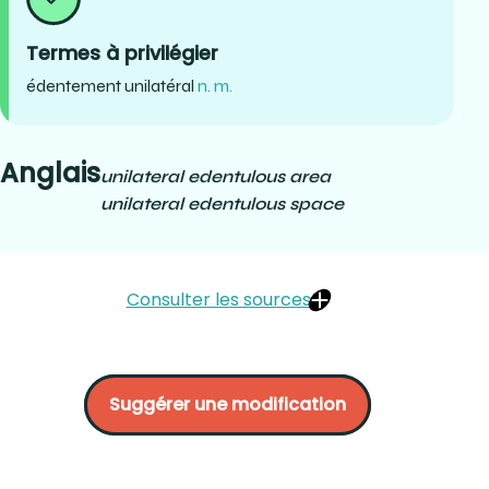
Termes à privilégier
édentement unilatéral
n. m.
Anglais
unilateral edentulous area
unilateral edentulous space
Consulter les sources
HÉBERT Guimond, (1984) Initiation à la prothèse partielle
amovible en médecine dentaire, constantes et
Suggérer une modification
développement récents. Les presses de l’université
Laval, Québec. P.4.
BRIEN, Normand, (1996) Conception et tracé des
prothèses partielles amovibles. Prosto, Québec. P.17.