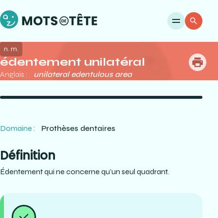
Ouvri
Re
n. m.
édentement unilatéral
me
Anglais :
unilateral edentulous area
Domaine :
Prothèses dentaires
Définition
Édentement qui ne concerne qu’un seul quadrant.