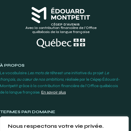
Avec la contribution financière de l’Office
québécois de la langue française
À PROPOS
Le vocabulaire
Les mots de tête
est une initiative du projet
Le
français, au cœur de nos ambitions
, réalisée par le Cégep Édouard-
Montpetit grâce à la contribution financière de l’Office québécois
de la langue française.
En savoir plus
TERMES PAR DOMAINE
Lunetterie et contactologie
Nous respectons votre vie privée.
Orthodontie