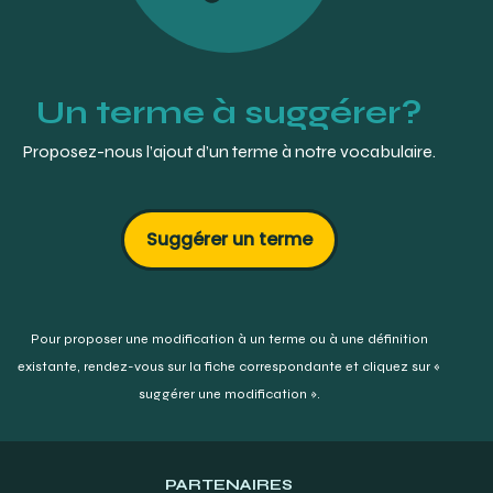
« édentation »
LONEY, Robert W. (2011). Removable Partial Denture
Manual. Dalhousie University. p. 4 :
http://removpros.dentistry.dal.ca/ewExternalFiles/RPD%20Manua
Un terme à suggérer?
Proposez-nous l’ajout d’un terme à notre vocabulaire.
Suggérer un terme
Pour proposer une modification à un terme ou à une définition
existante,
rendez-vous sur la fiche correspondante et cliquez sur «
suggérer une modification ».
PARTENAIRES