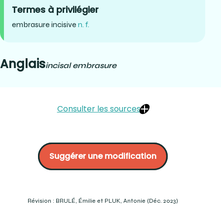
Termes à privilégier
embrasure incisive
n. f.
Anglais
incisal embrasure
Consulter les sources
Département de prothèses dentaires, Cégep Édouard-
Montpetit (2021). Dans le texte COOP Structures
Suggérer une modification
buccodentaires I #29353, Cégep Édouard-Montpetit.
Page 22
Département de prothèses dentaires, Cégep Édouard-
Montpetit (2021). Dans le texte COOP Procédés de
confection de prothèses fixes I, #29537, Cégep
Révision : BRULÉ, Émilie et PLUK, Antonie (Déc. 2023)
Édouard-Montpetit. Page 6
Incisal embrasure | definition of incisal embrasure by