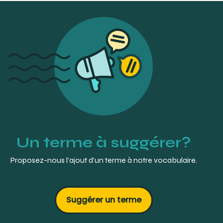
Medical dictionary (thefreedictionary.com)
« incisal embrasure ». The Ness Visual Dictionary of
Dental Technology. :
https://ptc-
dental.com/dictionary/index.php?
exact=incisal+embrasure
Un terme à suggérer?
Proposez-nous l’ajout d’un terme à notre vocabulaire.
Suggérer un terme