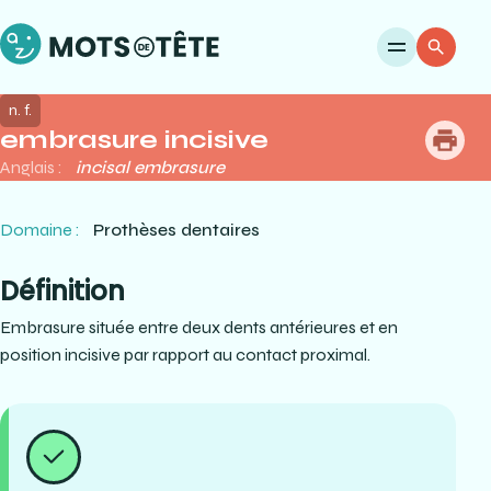
Ouvri
Re
n. f.
embrasure incisive
me
Anglais :
incisal embrasure
Domaine :
Prothèses dentaires
Définition
Embrasure située entre deux dents antérieures et en
position incisive par rapport au contact proximal.