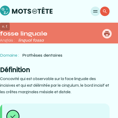
Ouvri
Re
n. f.
fosse linguale
me
Anglais :
lingual fossa
Domaine :
Prothèses dentaires
Définition
Concavité qui est observable sur la face linguale des
incisives et qui est délimitée par le cingulum, le bord incisif et
les crêtes marginales mésiale et distale.