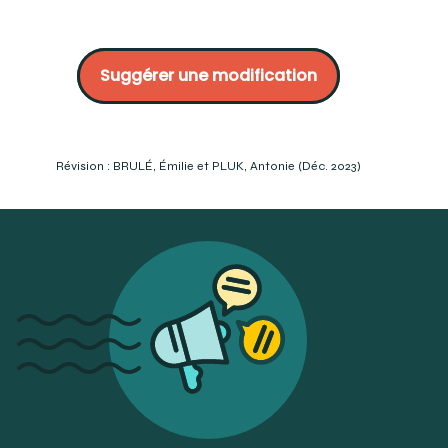
Département de prothèses dentaires, Cégep Édouard-
Montpetit (2021). Dans le texte COOP Structures
Suggérer une modification
buccodentaires I #29353, Cégep Édouard-Montpetit.
Page 18
CRÉTOT, Maurice (2009). L’Arcade dentaire humaine.
Morphologie. Septième édition remaniée. Éditions CdP.
P. 9
Révision : BRULÉ, Émilie et PLUK, Antonie (Déc. 2023)
TILOTTA, Françoise, LAUTROU, Alain, LÉVY, Gérard (2018).
Anatomie dentaire. Elsevier Masson, France. P.41 et 167
Lingual fossa | definition of lingual fossa by Medical
dictionary (thefreedictionary.com)