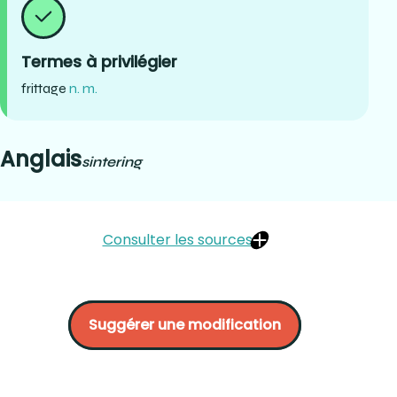
Termes à privilégier
frittage
n. m.
Anglais
sintering
Consulter les sources
MAHIAT, Yves (1998). La matière apprivoisée. Éditions
CRG. P. 46.
Suggérer une modification
Office québécois de la langue française (2001). Grand
dictionnaire terminologique. OQLF :
frittage (gouv.qc.ca)
GLOSSARY OF PROSTHODONTIC TERMS COMMITTEE (2017).
Glossary of Prosthodontic Terms, Ninth Edition. Journal of
Prosthetic Dentistry. P. e80 :