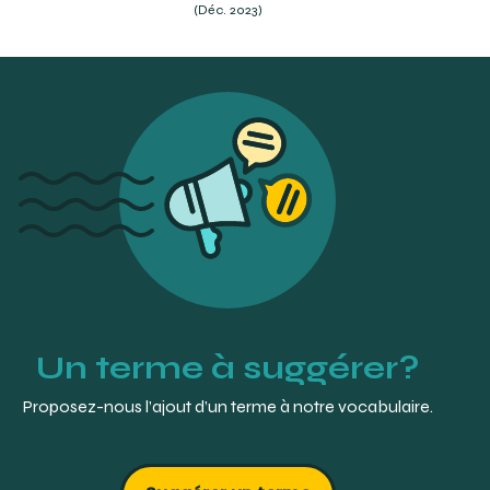
(Déc. 2023)
Page 16
GLOSSARY OF PROSTHODONTIC TERMS COMMITTEE (2017).
Glossary of Prosthodontic Terms, Ninth Edition. Journal of
Prosthetic Dentistry :
The Glossary of Prosthodontic
Terms (academyofprosthodontics.org)
Un terme à suggérer?
Proposez-nous l’ajout d’un terme à notre vocabulaire.