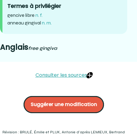
Termes à privilégier
gencive libre
n. f.
anneau gingival
n. m.
Anglais
free gingiva
Consulter les sources
Aucune référence (1990). Dans Le grand dictionnaire
terminologique. OQLF :
gencive libre (gouv.qc.ca)
Suggérer une modification
LEMIEUX, Bertrand, D.D.S. (2001) Dictionnaire des termes
de médecine dentaire en usage au Québec. Beaupré,
Québec. Page 60
Département de prothèses dentaires, Cégep Édouard-
Montpetit (2021). Dans le texte COOP Structures
Révision : BRULÉ, Émilie et PLUK, Antonie d'après LEMIEUX, Bertrand
buccodentaires I #29353, Cégep Édouard-Montpetit.