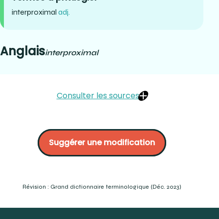
interproximal
adj.
Anglais
interproximal
Consulter les sources
COURTOIS, Jean (1972), Dans Le grand dictionnaire
terminologique. OQLF :
interproximal (gouv.qc.ca)
Suggérer une modification
LEMIEUX, Bertrand, D.D.S. (2001) Dictionnaire des termes
de médecine dentaire en usage au Québec. Beaupré,
Québec. Page 115.
« Division of teeth into thirds ». Global Healthcare. :
https://www.globehealth.net/dental-anatomy/division-
Révision : Grand dictionnaire terminologique (Déc. 2023)
of-teeth.html
Mosby’s Dental Dictionary. 3e éd. (2014). « interproximal
». Elsevier-Mosby.