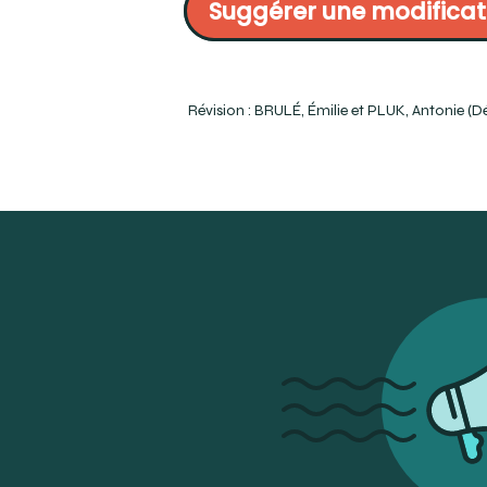
Suggérer une modificat
OQLF (1966). « ligne médiane ». Dans Le grand dictionnaire termin
https://vitrinelinguistique.oqlf.gouv.qc.ca/fiche-gdt/fiche/1908
Révision : BRULÉ, Émilie et PLUK, Antonie (D