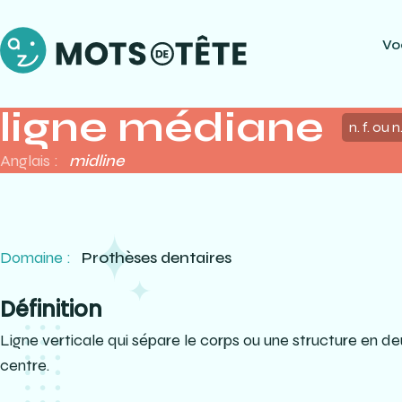
Vo
ligne médiane
n. f. ou n
Anglais :
midline
Domaine :
Prothèses dentaires
Définition
Ligne verticale qui sépare le corps ou une structure en d
centre.