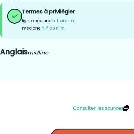
Termes à privilégier
ligne médiane
n. f. ou n. m.
médiane
n. f. ou n. m.
Anglais
midline
Consulter les sources
https://www.oxfordreference.com/display/10.1093/acref/97801995
9780199533015-e-2695?rskey=Yk7ibT&result=1