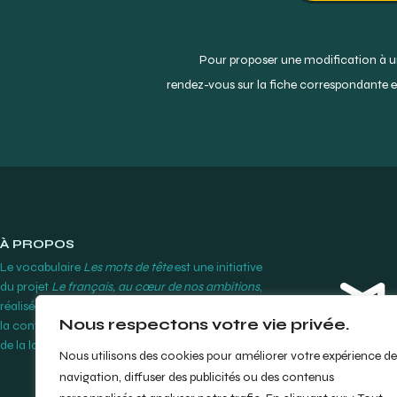
Pour proposer une modification à un
rendez-vous sur la fiche correspondante et
À PROPOS
Le vocabulaire
Les mots de tête
est une initiative
du projet
Le français, au cœur de nos ambitions
,
réalisée par le Cégep Édouard-Montpetit grâce à
Nous respectons votre vie privée.
la contribution financière de l’Office québécois
de la langue française.
En savoir plus
Nous utilisons des cookies pour améliorer votre expérience de
navigation, diffuser des publicités ou des contenus