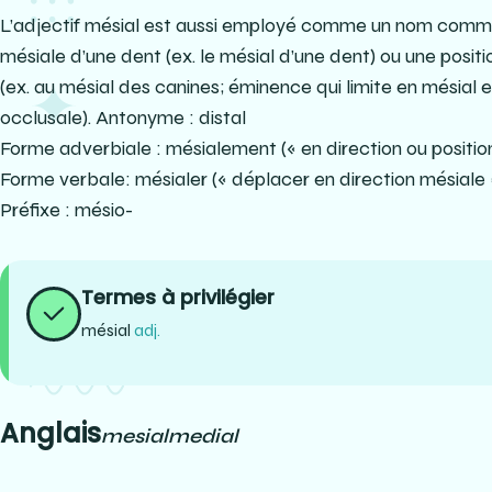
L’adjectif mésial est aussi employé comme un nom commu
mésiale d’une dent (ex. le mésial d’une dent) ou une positi
(ex. au mésial des canines; éminence qui limite en mésial e
occlusale). Antonyme : distal
Forme adverbiale : mésialement (« en direction ou positio
Forme verbale: mésialer (« déplacer en direction mésiale 
Préfixe : mésio-
Termes à privilégier
mésial
adj.
Anglais
mesial
medial