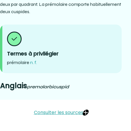
deux par quadrant. La prémolaire comporte habituellement
deux cuspides.
Termes à privilégier
prémolaire
n. f.
Anglais
premolar
bicuspid
Consulter les sources
OQLF (1999). « prémolaire ». Dans Le grand dictionnaire