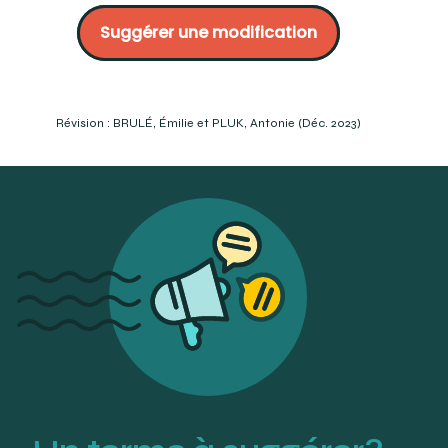
terminologique. OQLF. :
Suggérer une modification
https://vitrinelinguistique.oqlf.gouv.qc.ca/fiche-
gdt/fiche/8382037/premolaire
LEMIEUX, Bertrand, D.D.S. (2001) Dictionnaire des termes
de médecine dentaire en usage au Québec. Beaupré,
Québec. Page 112.
Révision : BRULÉ, Émilie et PLUK, Antonie (Déc. 2023)
BERLATIE B. « Glossaire ». Ordre des technologues en
prothèses et appareils dentaires du Québec. :
https://otpadq.com/glossaire/
« prémolaire ». TERMIUM Plus®. :
https://www.btb.termiumplus.gc.ca/tpv2alpha/ alpha-
fra.html?
lang=fra&i=1&srchtxt=pr%C3%A9molaire&index=
alt&codom2nd_wet=1#resultrecs
Mosby’s Dental Dictionary. 3e éd. (2014). « premolar ».
Elsevier-Mosby.