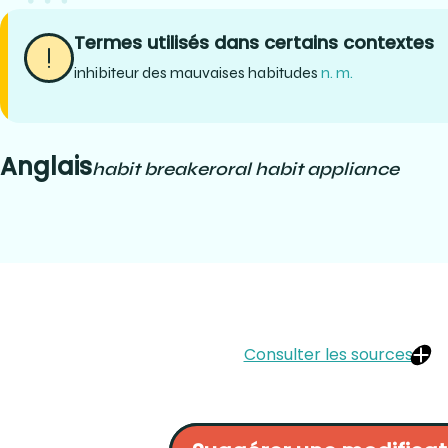
Termes utilisés dans certains contextes
inhibiteur des mauvaises habitudes
n. m.
Anglais
habit breaker
oral habit appliance
Consulter les sources
McORMOND, Al. Les techniques de laboratoire en orthodontie. Éd
—7.7.2 :
DARBY, ML. WALSH, MM. Dental Hygiene: Theory and Practice, 