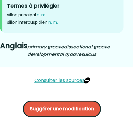
Termes à privilégier
sillon principal
n. m.
sillon intercuspidien
n. m.
Anglais
primary groove
dissectional groove
developmental groove
sulcus
Consulter les sources
LAUTROU, A. (1997). Anatomie dentaire, 2e édition.
Masson, Paris. p.32
Suggérer une modification
TILOTTA, Françoise, LAUTROU, Alain, LÉVY, Gérard (2018).
Anatomie dentaire. Elsevier Masson, France. Page 25
Département de prothèses dentaires, Cégep Édouard-
Montpetit (2021). Dans le texte COOP Structures
buccodentaires I #29353, Cégep Édouard-Montpetit.