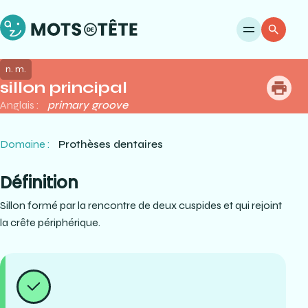
Ouvri
Re
n. m.
sillon principal
me
Anglais :
primary groove
Domaine :
Prothèses dentaires
Définition
Sillon formé par la rencontre de deux cuspides et qui rejoint
la crête périphérique.