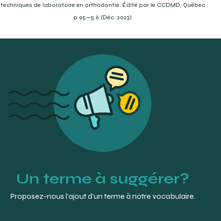
techniques de laboratoire en orthodontie. Édité par le CCDMD, Québec
Elsevier-Mosby.
p.95—5.6 (Déc. 2023)
Un terme à suggérer?
Proposez-nous l’ajout d’un terme à notre vocabulaire.