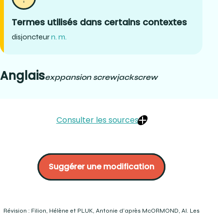
Termes utilisés dans certains contextes
disjoncteur
n. m.
Anglais
exppansion screw
jackscrew
Consulter les sources
https://www.dentaurum.de/fra/ecarteurs-32053.aspx :
McORMOND, Al. Orthodontic laboratory techniques. WD
Suggérer une modification
published, Ontario p.6-21
https://www.dentaurum.de/eng/orthodontics-
31217.aspx :
https://orthodonticproductsonline.com/clinical-
tips/appliances/understanding-jackscrew/
Révision : Filion, Hélène et PLUK, Antonie d'après McORMOND, Al. Les
Mosby’s Dental Dictionary. 3e éd. (2014). « jackscrew ».