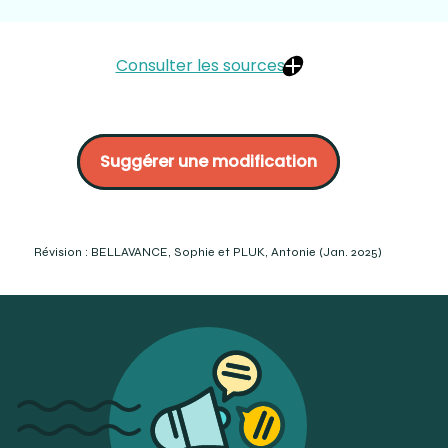
Consulter les sources
Hanssens. (2010). Petit Guide d’optique ophtalmique.
École d’optométrie de l’Université de Montréal.
Suggérer une modification
Association des optométristes du Québec. p. 46.
https://dicoptic.fr/prisme-adj-prismatique/ (Consulté le
2023-12-05)
https://www.barraquer.com/fr/traitement/correction-
optique-prismatique (Consulté le 2023-12-05)
Révision : BELLAVANCE, Sophie et PLUK, Antonie (Jan. 2025)
Brooks, C.W. et Borish, I.M. (2b007). System for
ophthalmic dispensing (Third Edition). Butterworth-
Heinemann Elsevier. p.632.
https://vitrinelinguistique.oqlf.gouv.qc.ca/fiche-
gdt/fiche/26553121/prisme (Consulté le 2023-12-05)
Fresnel Prism to the Rescue (reviewofoptometry.com)
(Consulté le 2023-12-05)
https://www.aao.org/eye-health/glasses-
contacts/what-is-prism-correction-in-eyeglasses
(Consulté le 2023-12-09)